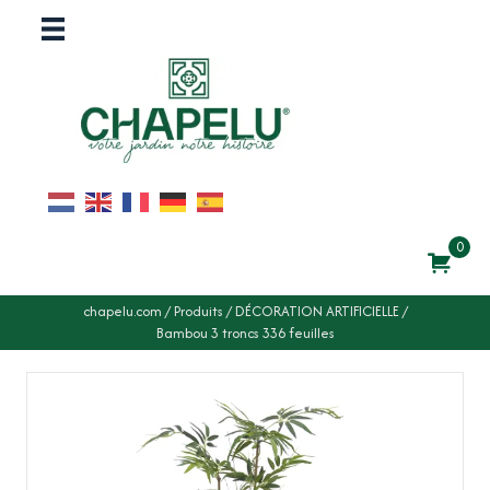
0
chapelu.com
/
Produits
/
DÉCORATION ARTIFICIELLE
/
Bambou 3 troncs 336 feuilles