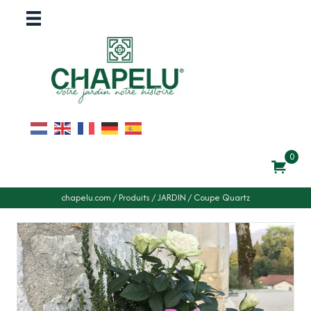
0
chapelu.com
/
Produits
/
JARDIN
/
Coupe Quartz