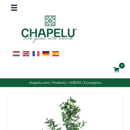
0
chapelu.com
/
Produits
/
JARDIN
/
Eucalyptus