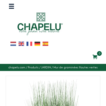
0
chapelu.com
/
Produits
/
JARDIN
/
Mur de graminées Hautes vertes