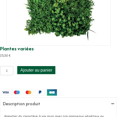
Plantes variées
25,50
€
quantité
Ajouter au panier
de
Plantes
variées
Description produit
Apportez du caractère à vos murs avec nos panneaux végétaux au