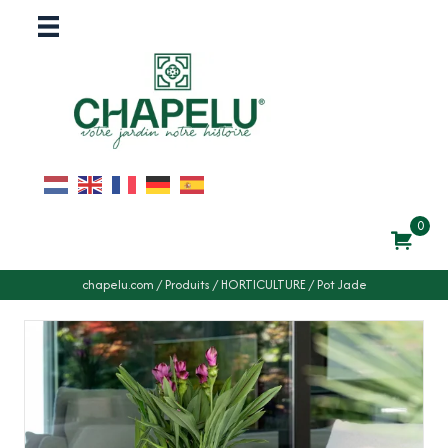
0
chapelu.com
/
Produits
/
HORTICULTURE
/
Pot Jade